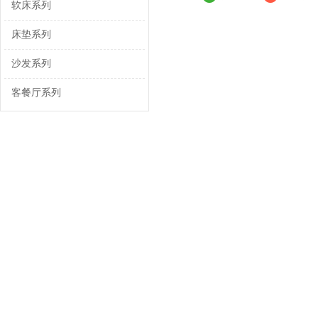
软床系列
床垫系列
沙发系列
客餐厅系列