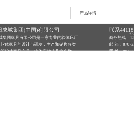
产品详情
太阳成城集团(中国)有限公司
联系441
©
阳成城集团家具有限公司是一家专业的软体床厂
商务热线：139
于软体家具的设计与研发，生产和销售各类
邮 箱：870723
垫等软体家具产品，软体床款式风格多样，
网 址：
09373
求。
如果您要找广东软床厂家或软体沙发品
厂 址：中国
118太阳成城集团家具联系！
地 址：深圳