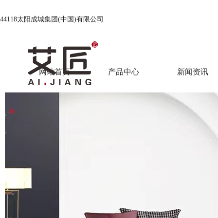
44118太阳成城集团(中国)有限公司
网站首页
产品中心
新闻资讯