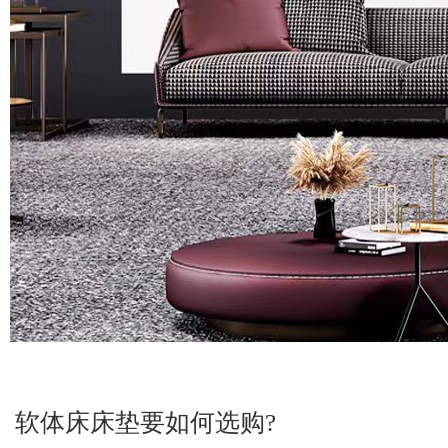
软体床床垫要如何选购?